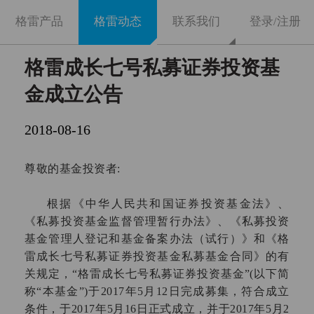
格雷产品
格雷动态
联系我们
登录/注册
格雷成长七号私募证券投资基
金成立公告
2018-08-16
尊敬的基金投资者
:
根据
《中华人民共和国证券投资基金法》、
《
私募投资基金监督管理暂行办法
》
、《私募投资
基金管理人登记和基金备案办法（试行）》和
《
格
雷成长
七
号私募证券投资基金私募基金合同
》的有
关规定，
“格雷成长
七
号私募证券投资基金
”
(以下简
称“本
基金
”)
于
201
7
年
5
月
12
日完成募集，符合成立
条件，于
2017年
5
月
16
日正式成立，并于
2017年
5
月
2