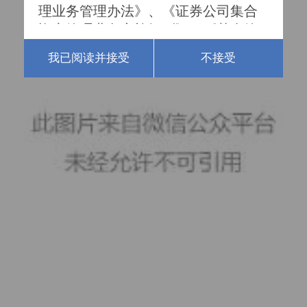
理业务管理办法》、《证券公司集合
资产管理业务实施细则》、《基金管
理公司特定客户资产管理业务试点办
我已阅读并接受
不接受
法》及其他相关法律法规所认定的合
格投资者。

一、根据我国《私募投资基金监督管
理暂行办法》的规定，私募基金合格
投资者的标准如下：

1、具备相应风险识别能力和风险承担
能力，投资于单只私募基金的金额不
低于100万元且符合下列相关标准的单
位和个人：

（1）净资产不低于1000万元的单位；

（2）个人金融资产不低于300万元或
者最近三年个人年均收入不低于50万
元。（前款所称金融资产包括银行存