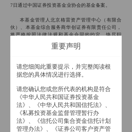
7
日通过中国证券投资基金业协会的基金备案。
本基金管理人北京格雷资产管理中心（有限合
伙）、本基金综合服务商华创证券有限责任公司，
将严格按照法律法规和基金合同的约定，恪尽职
守、诚实守信，切实保障基金投资者的合法权益。
重要声明
根据本基金合同，本基金的开放日为每月
20
日，本基金成立后的每个开放日，投资者仍可以申
请您细阅此重要提示，并完整阅读根
购本基金。
据您的具体情况进行选择。

特此公告。
请您确认您或您所代表的机构是符合
《中华人民共和国证券投资基金
北京格雷资产管理中心（有限合伙）
法》、《中华人民共和国信托法》、
《私募投资基金监督管理暂行办
二〇一七年六月一日
法》、《信托公司集合资金信托计划
管理办法》、《证券公司客户资产管