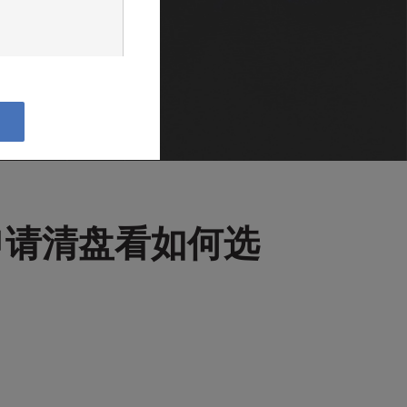
超过30万元人民币，
下：

申请清盘看如何选
续浏览本公司网站。如
所有信息及材料。本网
或失效，本公司不承
亦非对任何交易的正
出任何承诺或担保，
险揭示等宣传推介文