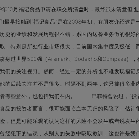
09年10月福记食品申请在联交所清盘时，最终虽未清盘但
早接触到“福记食品”是在2008年初，有朋友介绍这是
历史的业绩和发展历程很不错，系国内送餐业务做的很好
取，特别是所处行业市场很大，目前国内集中度又极低，
身过世界500强（Aramark、Sodexho和Compa
我们的关注视野。然而，经过一定的分析也不难发现福记
他的后续关注并不是很多。时隔不到两年，这只被很多业内
资者有些意外，也包括我们在内。 巴菲特曾说过，“投资
食品的投资者而言，很可能面临血本无归的风险了。估计
险，但是可能乐观的认为这样的风险不会发生或者说发生
曾经犯下的错误，从别人的失败中吸取教训，这也许是我