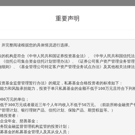
关于格雷
管理团队
投资体系
格雷产
重要声明
，并完整阅读根据您的具体情况进行选择。

表的机构是符合《中华人民共和国证券投资基金法》、《中华人民共和国信托法
、《信托公司集合资金信托计划管理办法》、《证券公司客户资产管理业务管理
施细则》、《基金管理公司特定客户资产管理业务试点办法》及其他相关法律法
投资基金监督管理暂行办法》的规定，私募基金合格投资者的标准如下：

别能力和风险承担能力，投资于单只私募基金的金额不低于100万元且符合下列
00万元的单位；

低于300万元或者最近三年个人年均收入不低于50万元。（前款所称金融资产
产管理计划、银行理财产品、信托计划、保险产品、期货权益等。）

格投资者：

企业年金、慈善基金；

务院金融监督管理机构监管的投资计划；

募基金的私募基金管理人及其从业人员；
