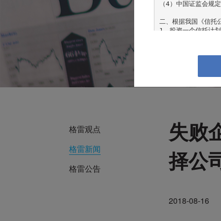
（4）中国证监会规定
二、根据我国《信托
1、投资一个信托计划
2、个人或家庭金融资
3、个人收入在最近三
且能提供相关收入证明
三、根据我国《证券
1、个人或者家庭金融
2、公司、企业等机构
依法设立并受监管的各
失败
格雷观点
如果确认您或您所代
您不同意任何有关条款
格雷新闻
择公
“本网站”指由北京
站所发布的信息、观
格雷公告
诺及时更新不准确或过
本网站介绍的信息、
2018-08-16
式确认。投资有风险
投资者不应依赖本网
件，并自行承担投资