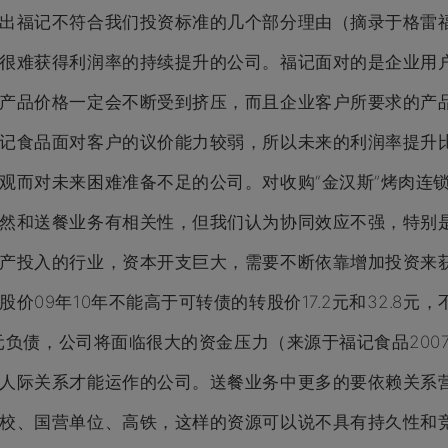
列出福记不符合我们投资标准的几个部分理由（摘录于格
很难获得利润率的持续提升的公司。福记面对的是企业用
产品价格一定会不断受到挤压，而且企业客户所要求的产
福记食品面对客户的议价能力较弱，所以未来的利润率提
观而对未来困难准备不足的公司。对收购“金汉斯”烤肉连
虽然和送餐业务有相关性，但我们认为协同效应不强，
资产投入的行业，资本开支巨大，需要不断依靠增加投资
股价09年10年不能高于可转债的转股价17.2元和32.8
5亿元负债，公司将面临很大的资金压力（来源于福记食品2
人际关系才能运作的公司。送餐业务中更多的要依赖关系
学校、国营单位、高铁，这样的资源可以说不具有持久性