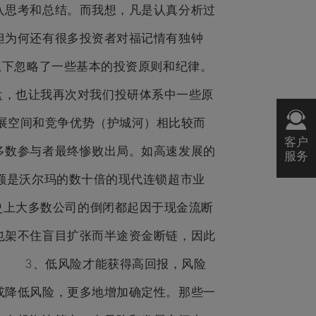
入思考和总结。而我想，凡是认真分析过
但为何还有很多投资者对福记情有独钟
想下忽略了一些基本的投资原则和纪律。
，也让我再次对我们投研体系中一些原
空间和竞争优势（护城河）相比较而
客户
多数参与者最终惨败出局。如高速发展的
服务
额是沃尔玛的数十倍的现代连锁超市业
史上大多数公司的倒闭都起因于现金流断
也架不住盲目扩张而半途资金断链，因此
。 3、低风险才能获得高回报，风险
或降低风险，更多地增加确定性。那些一