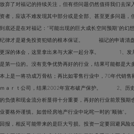
放弃了对福记的持续关注，但有些问题仍然值得我们去深
资者，应该不难发现其中部分或是全部、甚至更多问题，
到底还是在对福记：“可能出现的巨大成长空间预期”的幻
和纪律才是避免投资犯错的根本保证。 福记的申请清盘
了更深的体会，这里拿出来与大家一起分享。 1、发展
是第一位的。没有竞争优势再好的行业，结果可能都是大
本上是一将功成万骨枯；再比如零售行业中，70年代销售
ｍａｒｔ公司，结果2002年宣布破产保护。 2、历
的负债和现金流分析显得十分重要，再好的行业前景预期
业要格外谨慎。如曾经房地产行业中叱咤一时的“顺驰”
回报，相反可能带来的是巨大亏损。投资一定要回避风险