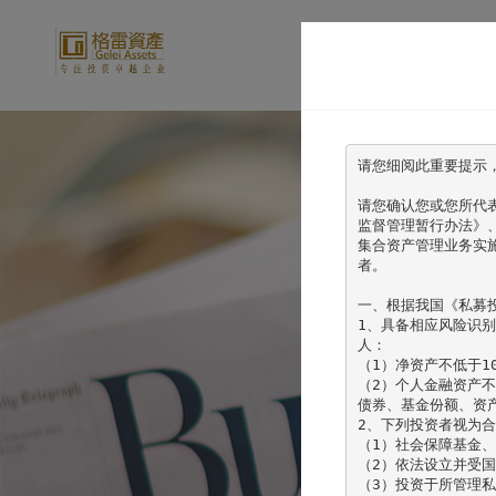
首页
请您细阅此重要提示
请您确认您或您所代
监督管理暂行办法》
集合资产管理业务实
者。

一、根据我国《私募
1、具备相应风险识
人：

（1）净资产不低于10
（2）个人金融资产不
债券、基金份额、资
2、下列投资者视为合
（1）社会保障基金、
（2）依法设立并受国
（3）投资于所管理私