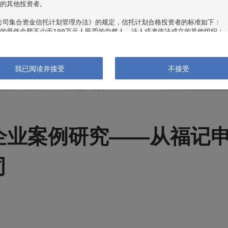
的其他投资者。

公司集合资金信托计划管理办法》的规定，信托计划合格投资者的标准如下：

的最低金额不少于100万元人民币的自然人、法人或者依法成立的其他组织；

产总计在其认购时超过100万元人民币，且能提供相关财产证明的自然人；

年内每年收入超过20万元人民币或者夫妻双方合计收入在最近三年内每年收入
的自然人。

我已阅读并接受
不接受
公司客户资产管理业务管理办法》的规定，集合资产管理计划合格投资者的标准如
资产合计不低于100万元人民币；

净资产不低于1000万元人民币。

类集合投资产品视为单一合格投资者。

企业案例研究——从福记
表的机构是一名“合格投资者”，并将遵守适用的有关法规请点击“接受”键以继
，请直接关闭本网站。

司
格雷资产管理中心（有限合伙）（以下简称“本公司”）所有并及其网站内包含的
点和数据有可能因所基于的信息发布日之后的情势或其他因素的变更而不再准确
时的信息、观点以及数据。

观点和数据仅供一般性参考，不应被视为购买或销售任何金融产品的某种要约，
，投资产品的过往业绩并不预示其未来表现，本公司不对产品财产的收益状况做
站所提供的数据做出投资决策，在做出投资决策前应认真阅读相关产品合同及风
风险。